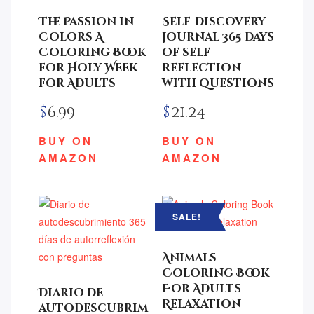
The Passion in
Self-discovery
Colors A
journal 365 days
Coloring Book
of self-
for Holy Week
reflection
for Adults
with questions
$
6.99
$
21.24
BUY ON
BUY ON
AMAZON
AMAZON
SALE!
Animals
Coloring Book
For Adults
Diario de
Relaxation
autodescubrim