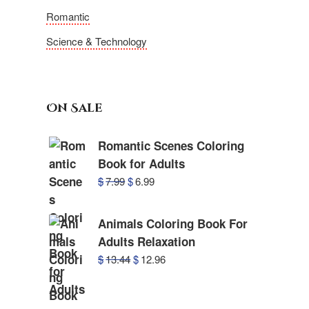
Romantic
Science & Technology
On Sale
Romantic Scenes Coloring
Book for Adults
$
7.99
$
6.99
Animals Coloring Book For
Adults Relaxation
$
13.44
$
12.96